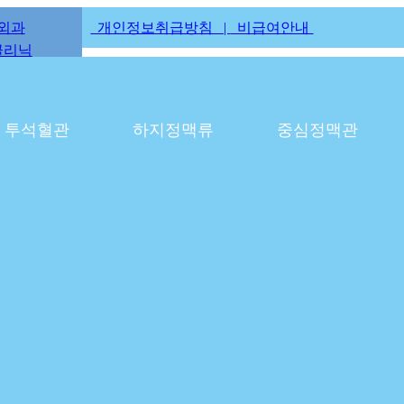
외과
개인정보취급방침 |
비급여안내
 혈관외과 오픈
클리닉
지 리뉴얼
 혈관외과 오픈
지 리뉴얼
투석혈관
하지정맥류
중심정맥관