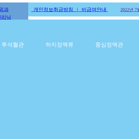
외과
개인정보취급방침 |
비급여안내
 혈관외과 오픈
2025년 4월 2일 혈관외과 홈페이지 리뉴얼
2022년 
클리닉
투석혈관
하지정맥류
중심정맥관