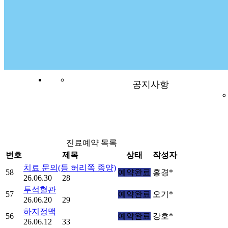
공지사항
진료예약 목록
번호
제목
상태
작성자
치료 문의(등 허리쪽 종양)
58
예약완료
홍경*
26.06.30
28
투석혈관
57
예약완료
오기*
26.06.20
29
하지정맥
56
예약완료
강호*
26.06.12
33