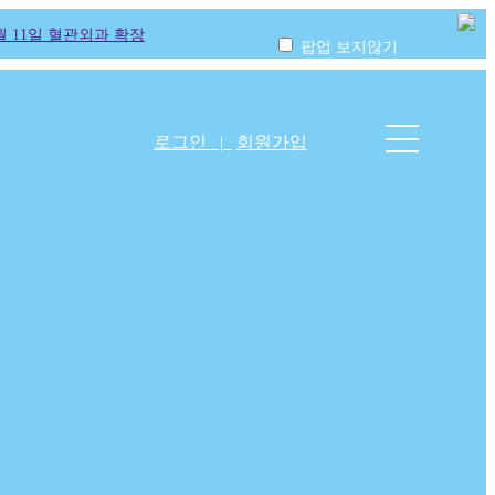
7월 11일 혈관외과 확장
2021년 1월 11일 삼성서울유외
팝업 보지않기
로그인
회원가입
|
상담 및 예약