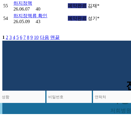
하지정맥
55
예약완료
김재*
26.06.07
40
하지정맥류 확인
54
예약완료
성기*
26.05.09
43
1
2
3
4
5
6
7
8
9
10
다음
맨끝
가장
저희병원