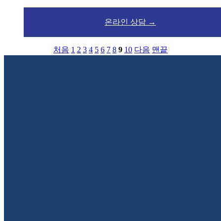
온라인 상담 →
처음
1
2
3
4
5
6
7
8
9
10
다음
맨끝
성함
연락처