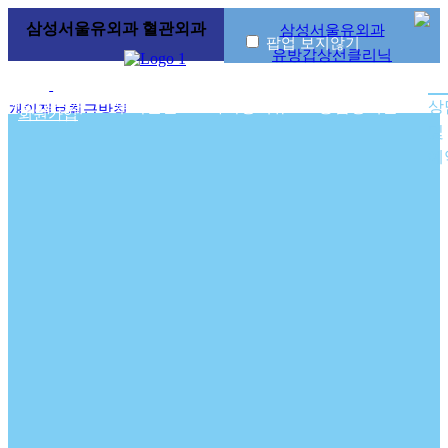
삼성서울유외과
혈관외과
삼성서울유외과
팝업 보지않기
유방갑상선
클리닉
로그인
|
혈관외과소개
투석혈관
하지정맥류
중심정맥관
상
개인정보취급방침
회원가입
및
|
예
비급여안내