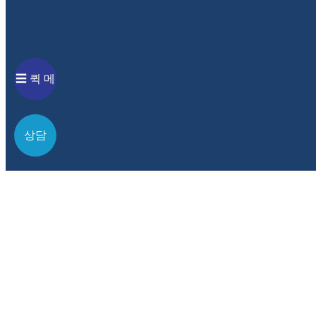
☰
퀵 메
개인정보취급방침 동의
뉴
카카오상담
오시는 
전화상담
1:1문의
상담
약도
네이버
카카오
주소 복사하기
지도 다운로드
서울시 강남구 광평로 280, 로즈데일오피스텔 2층